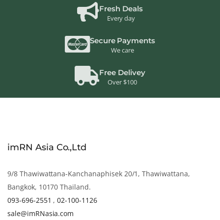
Fresh Deals
Every day
Secure Payments
We care
Free Delivey
Over $100
imRN Asia Co.,Ltd
9/8 Thawiwattana-Kanchanaphisek 20/1, Thawiwattana,
Bangkok, 10170 Thailand.
093-696-2551
,
02-100-1126
sale@imRNasia.com