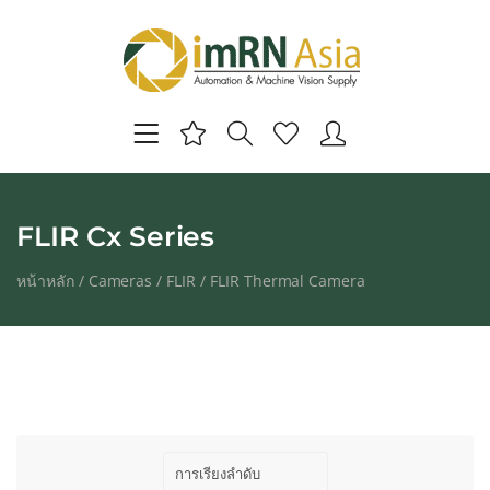
FLIR Cx Series
หน้าหลัก
/
Cameras
/
FLIR
/
FLIR Thermal Camera