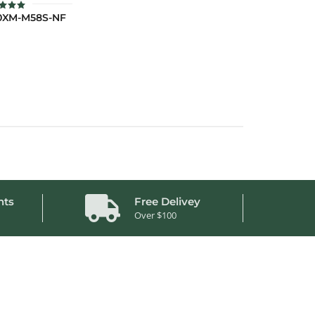
0XM-M58S-NF
คะแนน
.00
แต่ 1-5
แนน
nts
Free Delivey
Over $100