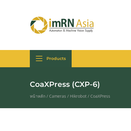
Products
CoaXPress (CXP-6)
หน้าหลัก
/
Cameras
/
Hikrobot
/
CoaXPress