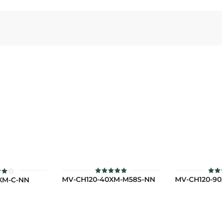
MV-CH120-40XM-M58S-NN
MV-CH120-9
XM-C-NN
ให้คะแนน
ให้
5.00
5
นน
ตั้งแต่ 1-5
ตั้ง
0
คะแนน
คะ
ต่
นน