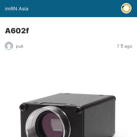
imRN Asia
A602f
puk
7 ปี ago